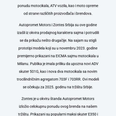
ponudu motocikala, ATV vozila, kao i moto opreme
od strane različitih proizvođača i brendova.
Autopromet Motors i Zontes Srbija su ove godine
izašli iz okvira prodajnog karaktera sajma i potrudili
se da prikažu nešto drugačije. Na sajam su stigli
prototipi modela koji su u novembru 2023. godine
premijerno prikazani na EICMA sajmu motocikala u
Milanu. Publika je imala priliku da upozna novi ADV
skuter 501G, kao i nova dva motocikala sa novim
trocilindričnim agregatom 703F i 703RR. Ovi modeli
se očekuju za 2025. godinu na tržištu Srbije.
Zontes je u okviru štanda Autopromet Motors
izložio celokupnu ponudu ovog brenda na našem
tržištu. Prikazani su popularni maksi skuter E350 i