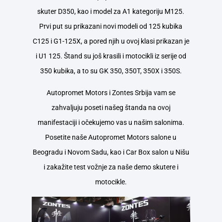
skuter D350, kao i model za A1 kategoriju M125.
Prvi put su prikazani novi modeli od 125 kubika
C125 i G1-125X, a pored njih u ovoj klasi prikazan je
i U1 125. Štand su još krasili i motocikli iz serije od
350 kubika, a to su GK 350, 350T, 350X i 350S.
Autopromet Motors i Zontes Srbija vam se
zahvaljuju poseti našeg štanda na ovoj
manifestaciji i očekujemo vas u našim salonima.
Posetite naše Autopromet Motors salone u
Beogradu i Novom Sadu, kao i Car Box salon u Nišu
i zakažite test vožnje za naše demo skutere i
motocikle.