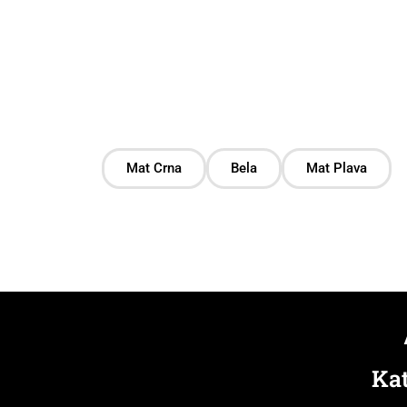
Mat Crna
Bela
Mat Plava
Kat