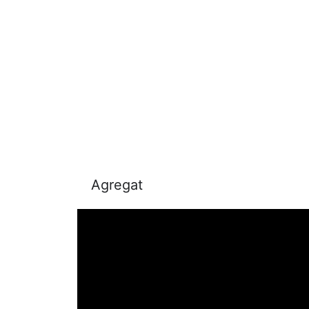
Agregat
Tip motora
: 1 cilindar / 4V
Hlađenje
: Vodeno
Zapremina
: 368cc
Snaga
: 28.5kW / 38.8KS / 7.500 RPM
Obrtni moment
: 40Nm / 6.000 RPM