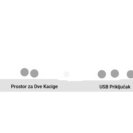
Vodeno Hlađeni Agregat
Bo
Prostor za Dve Kacige
USB Priključak
Parking Kočnica
TFT E
El