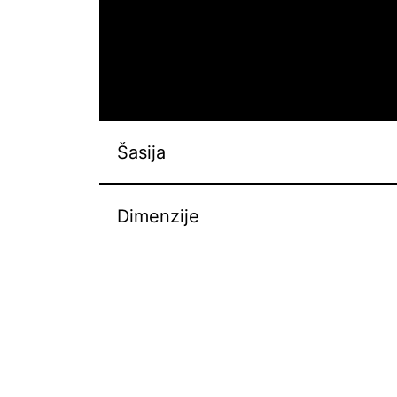
Sistem za gorivo
: EFI
Sistem za paljenje
: Električni
Menjač
: CVT, kaiš
Kvačilo
: Automatsko
Kompresioni odnos
: 11,8:1
Šasija
Dimenzije