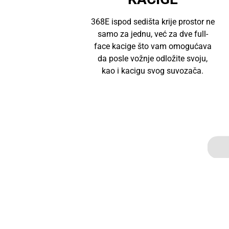
368E ispod sedišta krije prostor ne
samo za jednu, već za dve full-
face kacige što vam omogućava
da posle vožnje odložite svoju,
kao i kacigu svog suvozača.