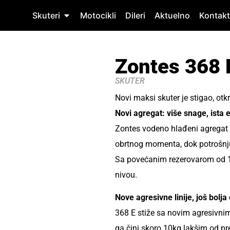
Skuteri
Motocikli
Dileri
Aktuelno
Kontakt
Zontes 368 
SKUTER
Novi maksi skuter je stigao, otkr
Novi agregat: više snage, ista
Zontes vodeno hlađeni agregat
obrtnog momenta, dok potrošnj
Sa povećanim rezerovarom od 1
nivou.
Nove agresivne linije, još bolj
368 E stiže sa novim agresivni
ga čini skoro 10kg lakšim od 