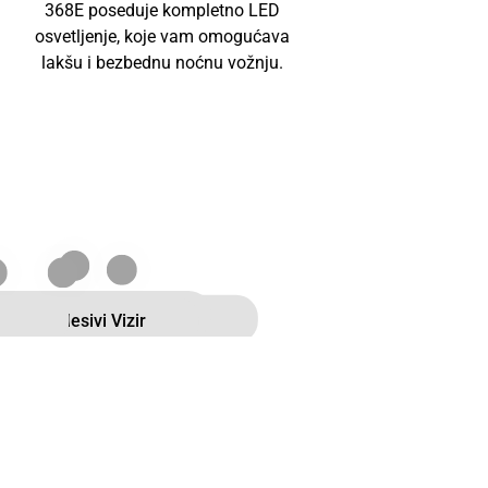
368E poseduje kompletno LED
osvetljenje, koje vam omogućava
lakšu i bezbednu noćnu vožnju.
sch ABS i Disk Kočnice
LED Farovi
kran
ektro-Podesivi Vizir