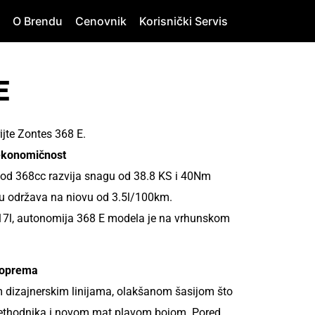
O Brendu
Cenovnik
Korisnički Servis
E
ijte Zontes 368 E.
 ekonomičnost
 od 368cc razvija snagu od 38.8 KS i 40Nm
u održava na niovu od 3.5l/100km.
7l, autonomija 368 E modela je na vrhunskom
a oprema
m dizajnerskim linijama, olakšanom šasijom što
prethodnika i novom mat plavom bojom. Pored