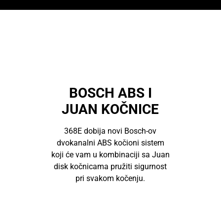
BOSCH ABS I
JUAN KOČNICE
368E dobija novi Bosch-ov
dvokanalni ABS kočioni sistem
koji će vam u kombinaciji sa Juan
disk kočnicama pružiti sigurnost
pri svakom kočenju.