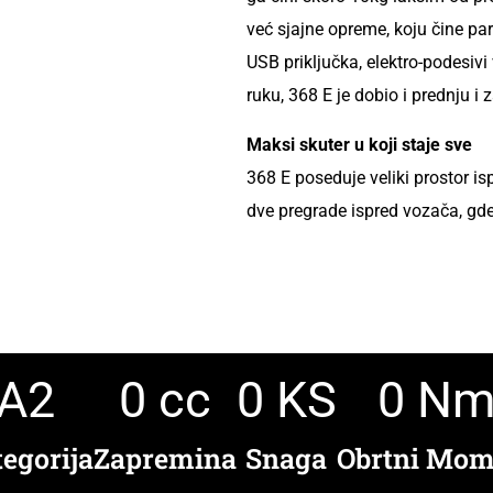
već sjajne opreme, koju čine pa
USB priključka, elektro-podesivi vi
ruku, 368 E je dobio i prednju i
Maksi skuter u koji staje sve
368 E poseduje veliki prostor isp
dve pregrade ispred vozača, gde
A
2
0
 cc
0
 KS
0
 N
egorija
Zapremina
Snaga
Obrtni Mom