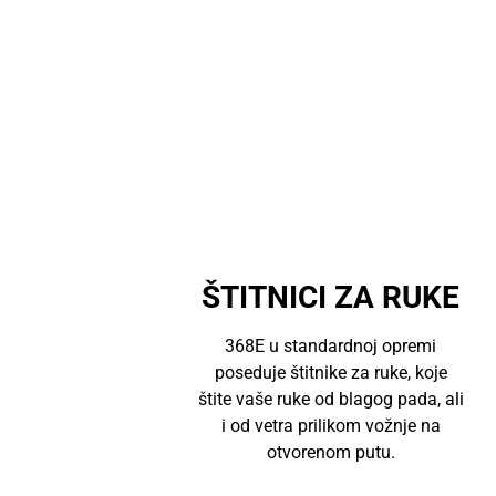
ŠTITNICI ZA RUKE
368E u standardnoj opremi
poseduje štitnike za ruke, koje
štite vaše ruke od blagog pada, ali
i od vetra prilikom vožnje na
otvorenom putu.