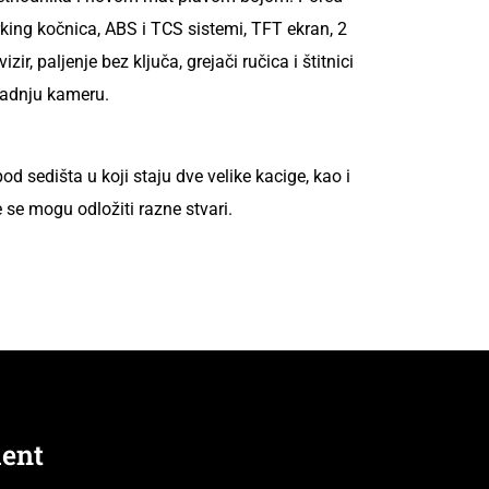
rking kočnica, ABS i TCS sistemi, TFT ekran, 2
zir, paljenje bez ključa, grejači ručica i štitnici
 zadnju kameru.
od sedišta u koji staju dve velike kacige, kao i
 se mogu odložiti razne stvari.
m
ent