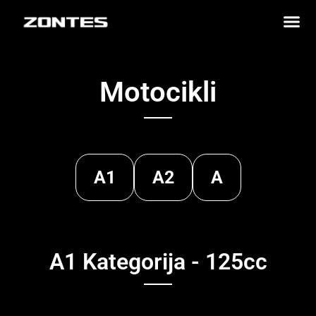
Motocikli
A1
A2
A
A1 Kategorija - 125cc