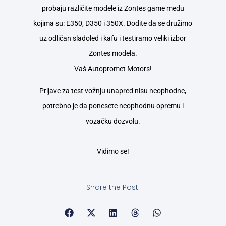
probaju različite modele iz Zontes game među
kojima su: E350, D350 i 350X. Dođite da se družimo
uz odličan sladoled i kafu i testiramo veliki izbor
Zontes modela.
Vaš Autopromet Motors!
Prijave za test vožnju unapred nisu neophodne,
potrebno je da ponesete neophodnu opremu i
vozačku dozvolu.
Vidimo se!
Share the Post: